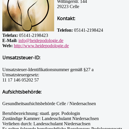
Wittingerstr. 144
29223 Celle
Kontakt:
Telefon:
05141-2198424
Telefax:
05141-2198423
E-Mail:
info@heidepodologie.de
Web:
http://www.heidepodologie.de
Umsatzsteuer-ID:
Umsatzsteuer-Identifikationsnummer gemäß §27 a
Umsatzsteuergesetz:
11 17 146 05202 57
Aufsichtsbehörde:
Gesundheitsaufsichtsbehörde Celle / Niedersachsen
Berufsbezeichnung: staatl. gepr. Podologin
Zuständige Kammer: Landesschulamt Niedersachsen
Verliehen durch: Landesschulamt Niedersachsen
Es gelten folgende berufsrechtliche Regelungen: Podologengesetz