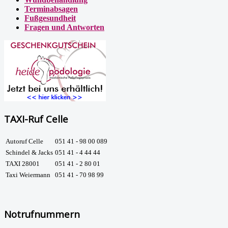
Terminabsagen
Fußgesundheit
Fragen und Antworten
TAXI-Ruf Celle
Autoruf Celle
051 41 - 98 00 089
Schindel & Jacks
051 41 - 4 44 44
TAXI 28001
051 41 - 2 80 01
Taxi Weiermann
051 41 - 70 98 99
Notrufnummern