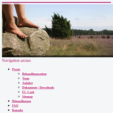
Navigation an/aus
Praxis
Behandlungszeiten
Team
Anfahrt
Dokumente / Downloads
EC-Cash
Sitemap
Behandlungen
FAQ
Kontakt